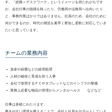
す。「総務＝デスクワーク」というイメージを持たれがちです
が、会社行事の指揮を執ったり、労働局や法務局へ出向いたり
と、事務作業ばかりではありません。社員のため、会社のために
技術ブログ
何ができるのか、時代の潮流を素早く察知し柔軟に対応していき
たいと思っています。
クラウド軍師(DX情報)
チームの業務内容
資産や経費などの経理処理
人材の確保と育成を担う人事
会社で使用するＰＣやタブレットなどのインフラの整備
業務上必要な物品の管理からメンタルヘルス などなど
仕事は多岐にわたります。
働きやすい環境を整えることで、会社と社員をサポートしていま