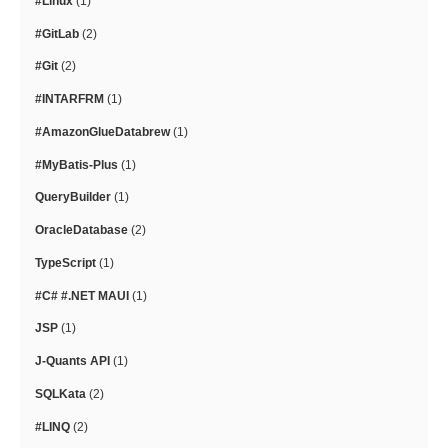
#Linux
(1)
#GitLab
(2)
#Git
(2)
#INTARFRM
(1)
#AmazonGlueDatabrew
(1)
#MyBatis-Plus
(1)
QueryBuilder
(1)
OracleDatabase
(2)
TypeScript
(1)
#C# #.NET MAUI
(1)
JSP
(1)
J-Quants API
(1)
SQLKata
(2)
#LINQ
(2)