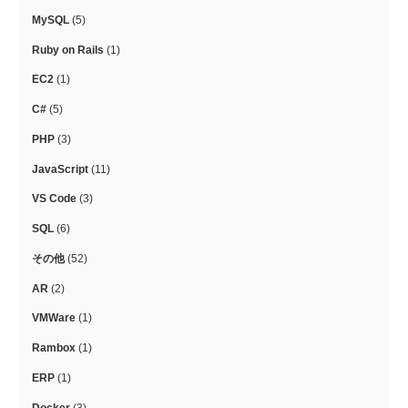
MySQL
(5)
Ruby on Rails
(1)
EC2
(1)
C#
(5)
PHP
(3)
JavaScript
(11)
VS Code
(3)
SQL
(6)
その他
(52)
AR
(2)
VMWare
(1)
Rambox
(1)
ERP
(1)
Docker
(3)