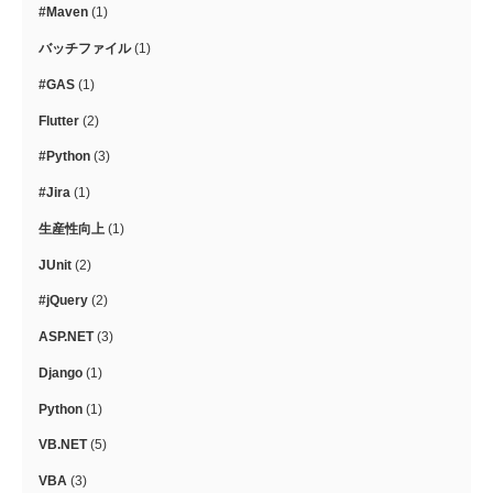
#Maven
(1)
バッチファイル
(1)
#GAS
(1)
Flutter
(2)
#Python
(3)
#Jira
(1)
生産性向上
(1)
JUnit
(2)
#jQuery
(2)
ASP.NET
(3)
Django
(1)
Python
(1)
VB.NET
(5)
VBA
(3)