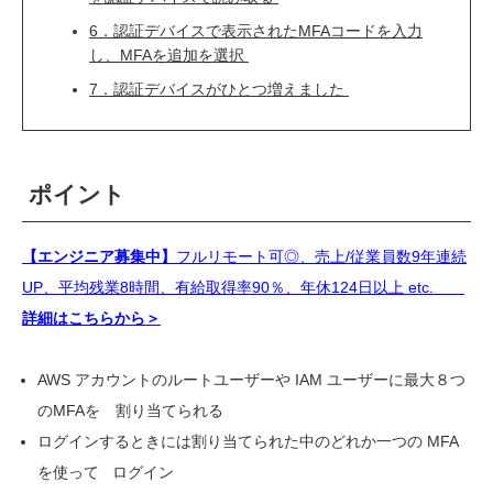
6．認証デバイスで表示されたMFAコードを入力
し、MFAを追加を選択
7．認証デバイスがひとつ増えました
ポイント
【エンジニア募集中】
フルリモート可◎、売上/従業員数9年連続
UP、平均残業8時間、有給取得率90％、年休124日以上 etc.
詳細はこちらから＞
AWS アカウントのルートユーザーや IAM ユーザーに最大８つ
のMFAを 割り当てられる
ログインするときには割り当てられた中のどれか一つの MFA
を使って ログイン