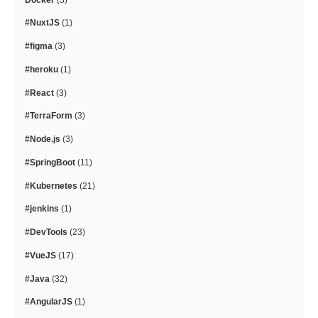
#NuxtJS
(1)
#figma
(3)
#heroku
(1)
#React
(3)
#TerraForm
(3)
#Node.js
(3)
#SpringBoot
(11)
#Kubernetes
(21)
#jenkins
(1)
#DevTools
(23)
#VueJS
(17)
#Java
(32)
#AngularJS
(1)