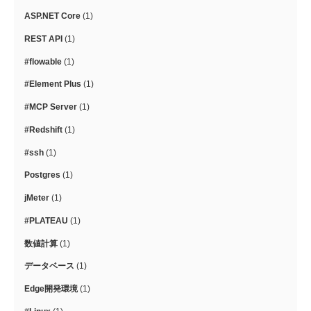
ASP.NET Core
(1)
REST API
(1)
#flowable
(1)
#Element Plus
(1)
#MCP Server
(1)
#Redshift
(1)
#ssh
(1)
Postgres
(1)
jMeter
(1)
#PLATEAU
(1)
数値計算
(1)
データベース
(1)
Edge開発環境
(1)