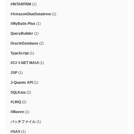
#INTARFRM
(1)
#AmazonGlueDatabrew
(1)
#MyBatis-Plus
(1)
QueryBuilder
(1)
OracleDatabase
(2)
TypeScript
(1)
#C# #.NET MAUI
(1)
JSP
(1)
J-Quants API
(1)
SQLKata
(2)
#LINQ
(2)
#Maven
(1)
バッチファイル
(1)
#GAS
(1)