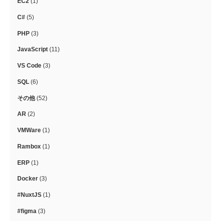
EC2
(1)
C#
(5)
PHP
(3)
JavaScript
(11)
VS Code
(3)
SQL
(6)
その他
(52)
AR
(2)
VMWare
(1)
Rambox
(1)
ERP
(1)
Docker
(3)
#NuxtJS
(1)
#figma
(3)