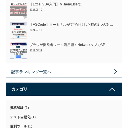
【Excel VBA入門】If/Then/Elseで…
2023.03.10
【VSCode】ターミナルが文字化けした時の2つの対…
2024.03.11
ブラウザ開発者ツール活用術：NetworkタブでAP…
2025.05.28
記事ランキング一覧へ
カテゴリ
資格試験
(1)
テスト自動化
(1)
便利ツール
(1)