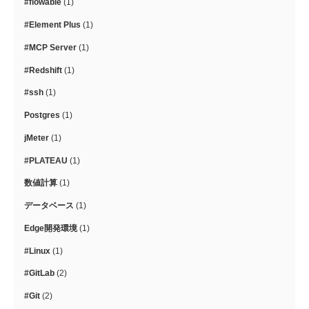
#flowable
(1)
#Element Plus
(1)
#MCP Server
(1)
#Redshift
(1)
#ssh
(1)
Postgres
(1)
jMeter
(1)
#PLATEAU
(1)
数値計算
(1)
データベース
(1)
Edge開発環境
(1)
#Linux
(1)
#GitLab
(2)
#Git
(2)