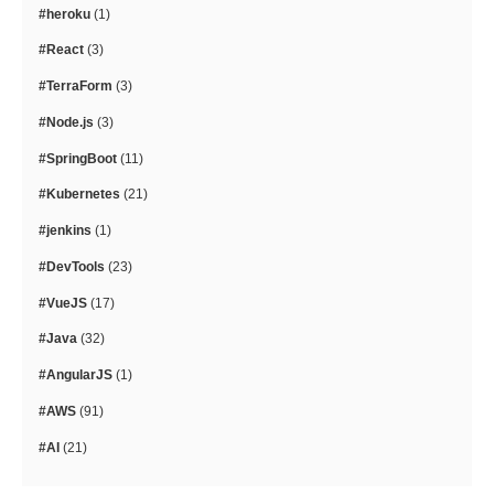
#heroku
(1)
#React
(3)
#TerraForm
(3)
#Node.js
(3)
#SpringBoot
(11)
#Kubernetes
(21)
#jenkins
(1)
#DevTools
(23)
#VueJS
(17)
#Java
(32)
#AngularJS
(1)
#AWS
(91)
#AI
(21)