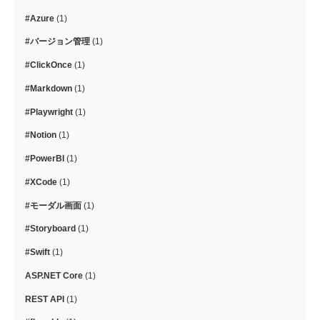
#Azure
(1)
#バージョン管理
(1)
#ClickOnce
(1)
#Markdown
(1)
#Playwright
(1)
#Notion
(1)
#PowerBI
(1)
#XCode
(1)
#モーダル画面
(1)
#Storyboard
(1)
#Swift
(1)
ASP.NET Core
(1)
REST API
(1)