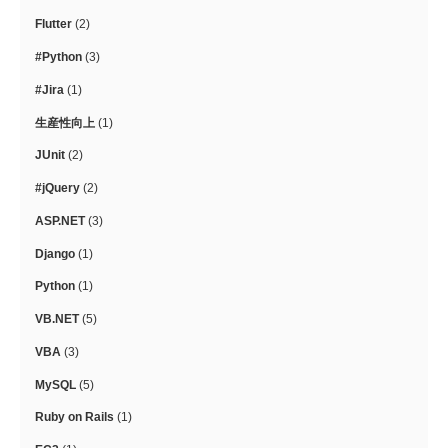
Flutter
(2)
#Python
(3)
#Jira
(1)
生産性向上
(1)
JUnit
(2)
#jQuery
(2)
ASP.NET
(3)
Django
(1)
Python
(1)
VB.NET
(5)
VBA
(3)
MySQL
(5)
Ruby on Rails
(1)