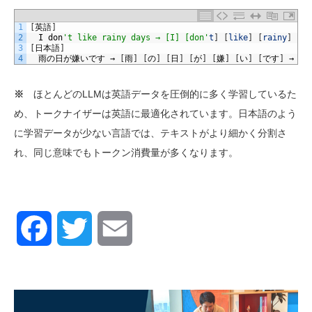
1
[
英語
]
2
I
don
't like rainy days → [I] [don'
t
]
[
like
]
[
rainy
]
[
da
3
[
日本語
]
4
　雨の日が嫌いです
→
[
雨
]
[
の
]
[
日
]
[
が
]
[
嫌
]
[
い
]
[
です
]
→
7
ト
※
ほとんどの
LLM
は英語データを圧倒的に多く学習しているた
め、トークナイザーは英語に最適化されています。日本語のよう
に学習データが少ない言語では、テキストがより細かく分割さ
れ、同じ意味でもトークン消費量が多くなります。
Facebook
Twitter
Email