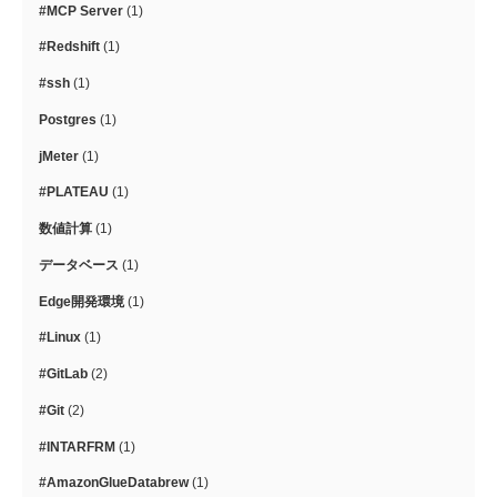
#MCP Server
(1)
#Redshift
(1)
#ssh
(1)
Postgres
(1)
jMeter
(1)
#PLATEAU
(1)
数値計算
(1)
データベース
(1)
Edge開発環境
(1)
#Linux
(1)
#GitLab
(2)
#Git
(2)
#INTARFRM
(1)
#AmazonGlueDatabrew
(1)