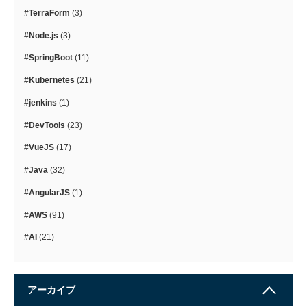
#TerraForm
(3)
#Node.js
(3)
#SpringBoot
(11)
#Kubernetes
(21)
#jenkins
(1)
#DevTools
(23)
#VueJS
(17)
#Java
(32)
#AngularJS
(1)
#AWS
(91)
#AI
(21)
アーカイブ