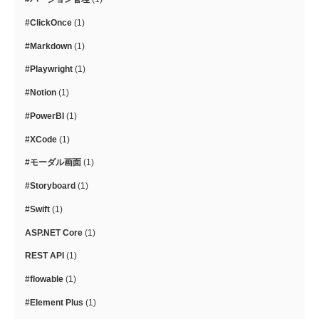
#ClickOnce
(1)
#Markdown
(1)
#Playwright
(1)
#Notion
(1)
#PowerBI
(1)
#XCode
(1)
#モーダル画面
(1)
#Storyboard
(1)
#Swift
(1)
ASP.NET Core
(1)
REST API
(1)
#flowable
(1)
#Element Plus
(1)