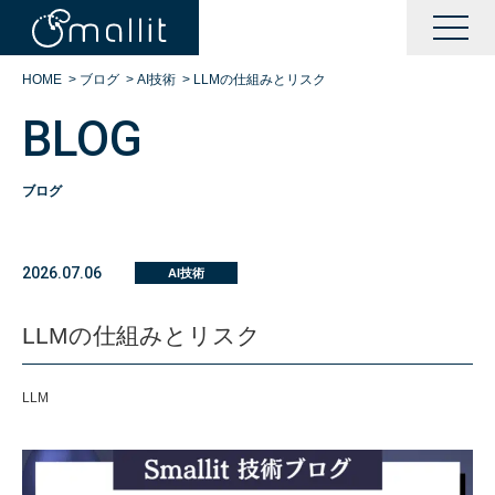
HOME
>
ブログ
>
AI技術
>
LLMの仕組みとリスク
BLOG
ブログ
KAIZENサポート
2026.07.06
AI技術
BOOTサポート
LLMの仕組みとリスク
DXサポート
LLM
シングルサインオン運営