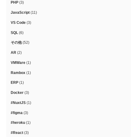
PHP
(3)
JavaScript
(11)
VS Code
(3)
SQL
(6)
その他
(52)
AR
(2)
VMWare
(1)
Rambox
(1)
ERP
(1)
Docker
(3)
#NuxtJS
(1)
#figma
(3)
#heroku
(1)
#React
(3)