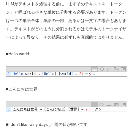
LLM
がテキストを処理する前に、まずそのテキストを「トーク
ン」と呼ばれる小さな単位に分割する必要があります。トークン
は一つの単語全体、単語の一部、あるいは一文字の場合もありま
す。テキストがどのように分割されるかはモデルのトークナイザ
ーによって異なり、その結果は必ずしも直感的ではありません。
■Hello world
1
Hello 
world
→
[
Hello
]
[
world
]
→
2
トークン
■
こんにちは世界
1
こんにちは世界
→
[
こんにちは
]
[
世界
]
→
2
トークン
■I don’t like rainy days
／ 雨の日が嫌いです