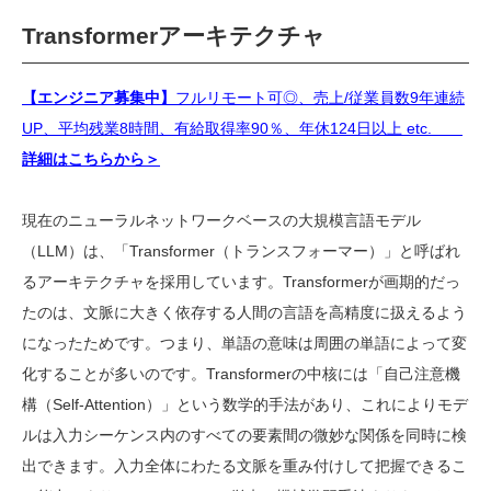
Transformerアーキテクチャ
【エンジニア募集中】
フルリモート可◎、売上/従業員数9年連続
UP、平均残業8時間、有給取得率90％、年休124日以上 etc.
詳細はこちらから＞
現在のニューラルネットワークベースの大規模言語モデル
（
LLM
）は、「
Transformer
（トランスフォーマー）」と呼ばれ
るアーキテクチャを採用しています。
Transformer
が画期的だっ
たのは、文脈に大きく依存する人間の言語を高精度に扱えるよう
になったためです。つまり、単語の意味は周囲の単語によって変
化することが多いのです。
Transformer
の中核には「自己注意機
構（
Self-Attention
）」という数学的手法があり、これによりモデ
ルは入力シーケンス内のすべての要素間の微妙な関係を同時に検
出できます。入力全体にわたる文脈を重み付けして把握できるこ