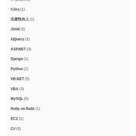
#Jira
(1)
生産性向上
(1)
JUnit
(2)
#jQuery
(2)
ASP.NET
(3)
Django
(1)
Python
(1)
VB.NET
(5)
VBA
(3)
MySQL
(5)
Ruby on Rails
(1)
EC2
(1)
C#
(5)