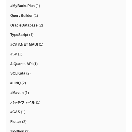
#MyBatis-Plus
(1)
QueryBuilder
(1)
OracleDatabase
(2)
TypeScript
(1)
#C# #.NET MAUI
(1)
JSP
(1)
J-Quants API
(1)
SQLKata
(2)
#LINQ
(2)
#Maven
(1)
バッチファイル
(1)
#GAS
(1)
Flutter
(2)
#Python
(3)