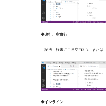
◆改行、空白行
記法：行末に半角空白
2
つ、または
◆インライン