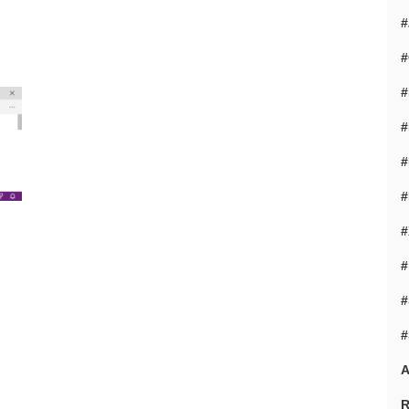
#
#
#
#
#
#
#
#
。
A
R