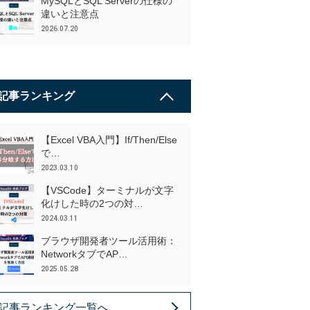
MySQLとSQL Serverの仕様の
違いと注意点
2026.07.20
記事ランキング
【Excel VBA入門】If/Then/Else
で…
2023.03.10
【VSCode】ターミナルが文字
化けした時の2つの対…
2024.03.11
ブラウザ開発者ツール活用術：
NetworkタブでAP…
2025.05.28
記事ランキング一覧へ