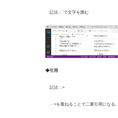
記法：
`
で文字を囲む
◆引用
記法：
>
・
>
を重ねることで二重引用になる