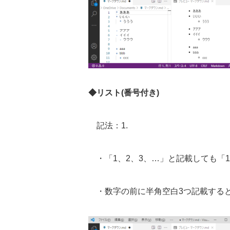
◆リスト
(
番号付き
)
記法：
1.
・「
1
、
2
、
3
、…」と記載しても「
1
・数字の前に半角空白
3
つ記載する