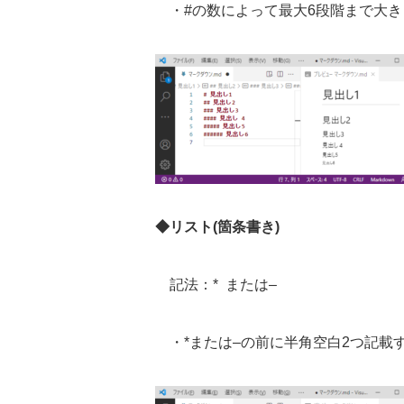
・
#
の数によって最大
6
段階まで大き
◆リスト
(
箇条書き
)
記法：
*
または
–
・
*
または
–
の前に半角空白
2
つ記載