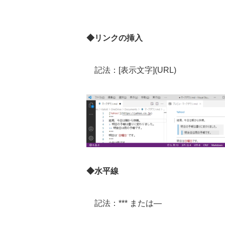
◆リンクの挿入
記法：
[
表示文字
](URL)
◆水平線
記法：
***
または
—