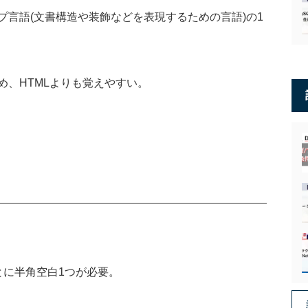
プ言語
(
文書構造や装飾などを表現するための言語
)
の
1
め、
HTML
よりも覚えやすい。
とに半角空白
1
つが必要。