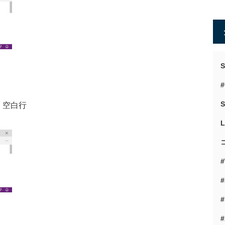
#
S
、空白行
#