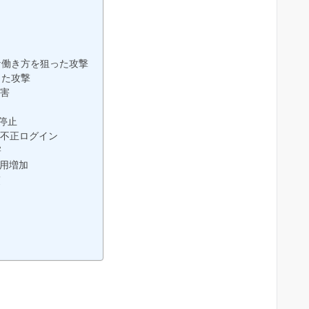
取
な働き方を狙った攻撃
した攻撃
被害
停止
の不正ログイン
害
悪用増加
策