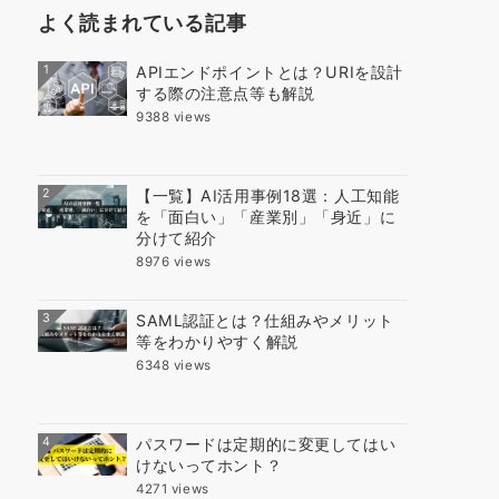
よく読まれている記事
1
APIエンドポイントとは？URIを設計
する際の注意点等も解説
9388 views
2
【一覧】AI活用事例18選：人工知能
を「面白い」「産業別」「身近」に
分けて紹介
8976 views
3
SAML認証とは？仕組みやメリット
等をわかりやすく解説
6348 views
4
パスワードは定期的に変更してはい
けないってホント？
4271 views