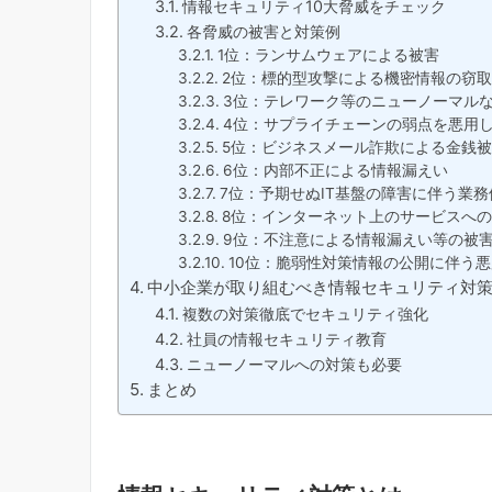
情報セキュリティ10大脅威をチェック
各脅威の被害と対策例
1位：ランサムウェアによる被害
2位：標的型攻撃による機密情報の窃
3位：テレワーク等のニューノーマル
4位：サプライチェーンの弱点を悪用
5位：ビジネスメール詐欺による金銭
6位：内部不正による情報漏えい
7位：予期せぬIT基盤の障害に伴う業務
8位：インターネット上のサービスへ
9位：不注意による情報漏えい等の被
10位：脆弱性対策情報の公開に伴う
中小企業が取り組むべき情報セキュリティ対
複数の対策徹底でセキュリティ強化
社員の情報セキュリティ教育
ニューノーマルへの対策も必要
まとめ