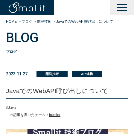
HOME
>
ブログ
>
開発技術
>
JavaでのWebAPI呼び出しについて
BLOG
ブログ
KAIZENサポート
2023.11.27
開発技術
API連携
BOOTサポート
JavaでのWebAPI呼び出しについて
DXサポート
#Java
この記事を書いたチーム：
frontier
シングルサインオン運営