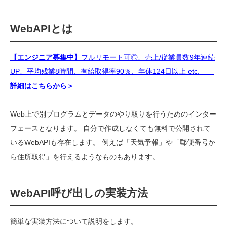
WebAPI
とは
【エンジニア募集中】
フルリモート可◎、売上/従業員数9年連続
UP、平均残業8時間、有給取得率90％、年休124日以上 etc.
詳細はこちらから＞
Web上で別プログラムとデータのやり取りを行うためのインター
フェースとなります。
自分で作成しなくても無料で公開されて
いる
WebAPI
も存在します。
例えば「天気予報」や「郵便番号か
ら住所取得」を行えるようなものもあります。
WebAPI
呼び出しの実装方法
簡単な実装方法について説明をします。