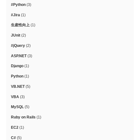
#Python
(3)
#Jira
(1)
生産性向上
(1)
JUnit
(2)
#jQuery
(2)
ASP.NET
(3)
Django
(1)
Python
(1)
VB.NET
(5)
VBA
(3)
MySQL
(5)
Ruby on Rails
(1)
EC2
(1)
C#
(5)