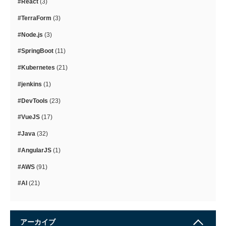
#React
(3)
#TerraForm
(3)
#Node.js
(3)
#SpringBoot
(11)
#Kubernetes
(21)
#jenkins
(1)
#DevTools
(23)
#VueJS
(17)
#Java
(32)
#AngularJS
(1)
#AWS
(91)
#AI
(21)
アーカイブ