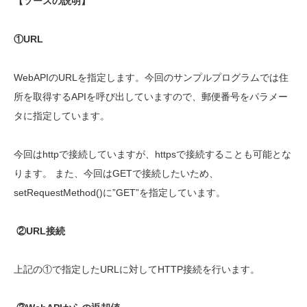
【ソースの説明】
①URL
WebAPI
のU
RL
を指定します。今回のサンプルプログラムでは住
所を取得するAPIを呼び出していますので、郵便番号をパラメー
タに指定しています。
今回はh
ttp
で接続していますが、h
ttps
で接続することも可能とな
ります。
また、今回はGETで接続したいため、
setRequestMethod
()に
”GET”
を指定しています。
②URL接続
上記の①で指定したURLに対して
HTTP接続を行います。