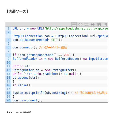
【実装ソース】
1
URL 
url
=
new
URL
(
"http://zipcloud.ibsnet.co.jp/api/sear
2
3
HttpURLConnection 
con
=
(
HttpURLConnection
)
url
.
openConn
4
con
.
setRequestMethod
(
"GET"
)
;
5
6
con
.
connect
(
)
;
// ②WebAPIへ接続 
7
8
if
(
con
.
getResponseCode
(
)
==
200
)
{
9
BufferedReader 
in
=
new
BufferedReader
(
new
InputStreamRe
10
11
String
str
;
12
StringBuffer 
sb
=
new
StringBuffer
(
)
;
13
while
(
(
str
=
in
.
readLine
(
)
)
!=
null
)
{
14
sb
.
append
(
str
)
;
15
}
16
in
.
close
(
)
;
17
18
System
.
out
.
println
(
sb
.
toString
(
)
)
;
// ④JSON形式で結果を取
19
}
20
con
.
disconnect
(
)
;