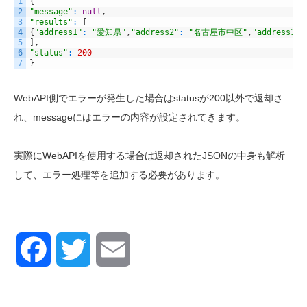
1
{
2
"message"
:
null
,
3
"results"
:
[
4
{
"address1"
:
"愛知県"
,
"address2"
:
"名古屋市中区"
,
"address3"
:
5
]
,
6
"status"
:
200
7
}
WebAPI
側でエラーが発生した場合は
status
が2
00
以外で返却さ
れ、
message
にはエラーの内容が設定されてきます。
実際に
WebAPI
を使用する場合は返却されたJSONの中身も解析
して、エラー処理等を追加する必要があります。
Facebook
Twitter
Email