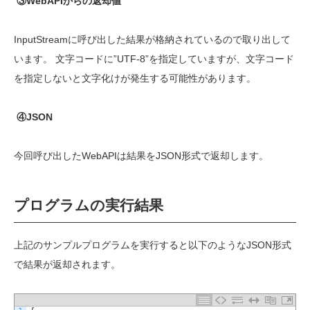
③WebAPIからの返却値
InputStream
に呼び出した結果が格納されているので取り出して
います。
文字コードに
”UTF-8”
を指定していますが、文字コード
を指定しないと文字化けが発生する可能性があります。
④JSON
今回呼び出した
WebAPI
は結果を
JSON
形式で返却します。
プログラムの実行結果
上記のサンプルプログラムを実行すると以下のようなJ
SON
形式
で結果が返却されます。