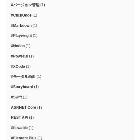
#バージョン管理
(1)
#ClickOnce
(1)
#Markdown
(1)
#Playwright
(1)
#Notion
(1)
#PowerBI
(1)
#XCode
(1)
#モーダル画面
(1)
#Storyboard
(1)
#Swift
(1)
ASP.NET Core
(1)
REST API
(1)
#flowable
(1)
#Element Plus
(1)