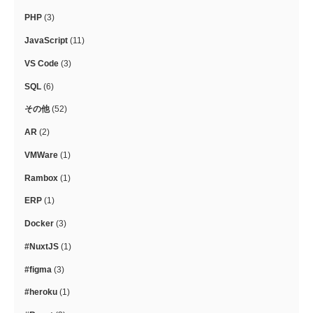
PHP
(3)
JavaScript
(11)
VS Code
(3)
SQL
(6)
その他
(52)
AR
(2)
VMWare
(1)
Rambox
(1)
ERP
(1)
Docker
(3)
#NuxtJS
(1)
#figma
(3)
#heroku
(1)