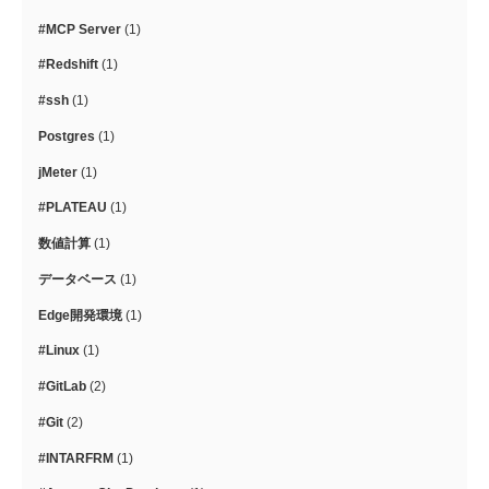
#MCP Server
(1)
#Redshift
(1)
#ssh
(1)
Postgres
(1)
jMeter
(1)
#PLATEAU
(1)
数値計算
(1)
データベース
(1)
Edge開発環境
(1)
#Linux
(1)
#GitLab
(2)
#Git
(2)
#INTARFRM
(1)