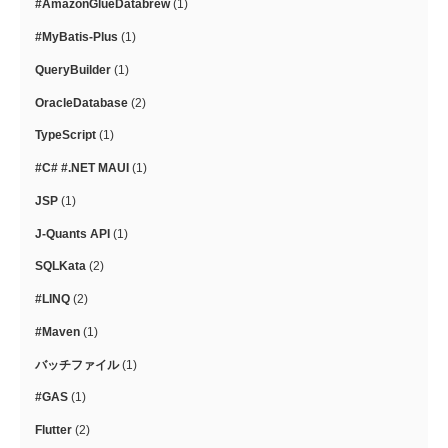
#AmazonGlueDatabrew
(1)
#MyBatis-Plus
(1)
QueryBuilder
(1)
OracleDatabase
(2)
TypeScript
(1)
#C# #.NET MAUI
(1)
JSP
(1)
J-Quants API
(1)
SQLKata
(2)
#LINQ
(2)
#Maven
(1)
バッチファイル
(1)
#GAS
(1)
Flutter
(2)