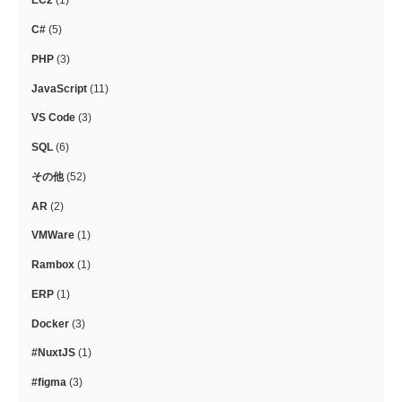
EC2
(1)
C#
(5)
PHP
(3)
JavaScript
(11)
VS Code
(3)
SQL
(6)
その他
(52)
AR
(2)
VMWare
(1)
Rambox
(1)
ERP
(1)
Docker
(3)
#NuxtJS
(1)
#figma
(3)