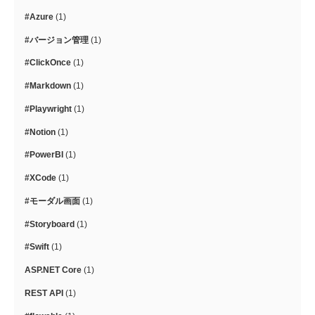
#Azure
(1)
#バージョン管理
(1)
#ClickOnce
(1)
#Markdown
(1)
#Playwright
(1)
#Notion
(1)
#PowerBI
(1)
#XCode
(1)
#モーダル画面
(1)
#Storyboard
(1)
#Swift
(1)
ASP.NET Core
(1)
REST API
(1)