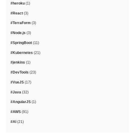
#heroku
(1)
#React
(3)
#TerraForm
(3)
#Node.js
(3)
#SpringBoot
(11)
#Kubernetes
(21)
#jenkins
(1)
#DevTools
(23)
#VueJS
(17)
#Java
(32)
#AngularJS
(1)
#AWS
(91)
#AI
(21)