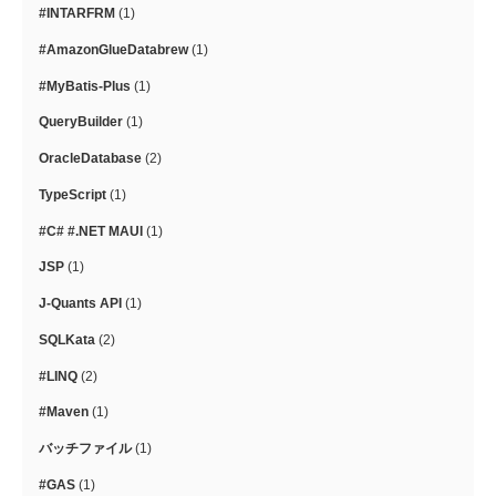
#INTARFRM
(1)
#AmazonGlueDatabrew
(1)
#MyBatis-Plus
(1)
QueryBuilder
(1)
OracleDatabase
(2)
TypeScript
(1)
#C# #.NET MAUI
(1)
JSP
(1)
J-Quants API
(1)
SQLKata
(2)
#LINQ
(2)
#Maven
(1)
バッチファイル
(1)
#GAS
(1)