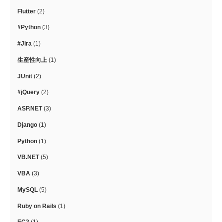
Flutter
(2)
#Python
(3)
#Jira
(1)
生産性向上
(1)
JUnit
(2)
#jQuery
(2)
ASP.NET
(3)
Django
(1)
Python
(1)
VB.NET
(5)
VBA
(3)
MySQL
(5)
Ruby on Rails
(1)