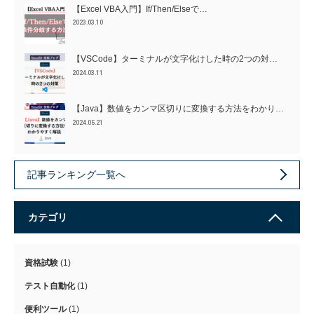
【Excel VBA入門】If/Then/Elseで…
2023.03.10
【VSCode】ターミナルが文字化けした時の2つの対…
2024.03.11
【Java】数値をカンマ区切りに変換する方法をわかり…
2024.05.21
記事ランキング一覧へ
カテゴリ
資格試験
(1)
テスト自動化
(1)
便利ツール
(1)