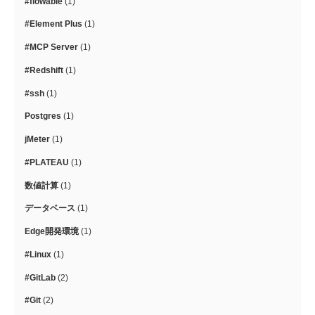
#flowable
(1)
#Element Plus
(1)
#MCP Server
(1)
#Redshift
(1)
#ssh
(1)
Postgres
(1)
jMeter
(1)
#PLATEAU
(1)
数値計算
(1)
データベース
(1)
Edge開発環境
(1)
#Linux
(1)
#GitLab
(2)
#Git
(2)