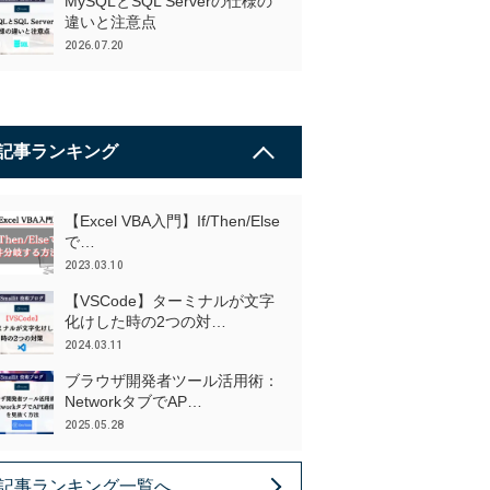
MySQLとSQL Serverの仕様の
違いと注意点
2026.07.20
記事ランキング
【Excel VBA入門】If/Then/Else
で…
2023.03.10
【VSCode】ターミナルが文字
化けした時の2つの対…
2024.03.11
ブラウザ開発者ツール活用術：
NetworkタブでAP…
2025.05.28
記事ランキング一覧へ