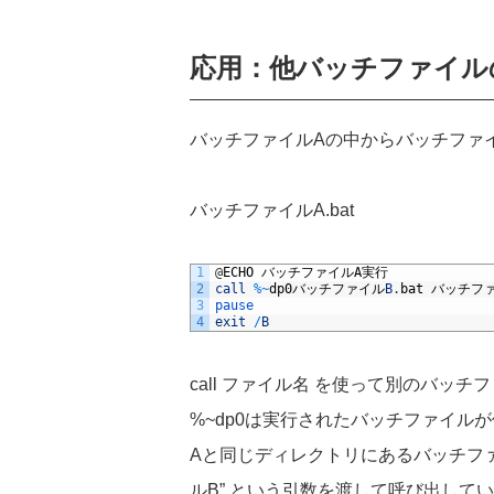
応用：他バッチファイル
バッチファイル
A
の中からバッチファ
バッチファイル
A.bat
1
@
ECHO
バッチファイル
A
実行
2
call
%
~
dp0
バッチファイル
B
.
bat
バッチフ
3
pause
4
exit
/
B
call
ファイル名 を使って別のバッチ
%~dp0
は実行されたバッチファイルが
A
と同じディレクトリにあるバッチフ
ル
B”
という引数を渡して呼び出してい