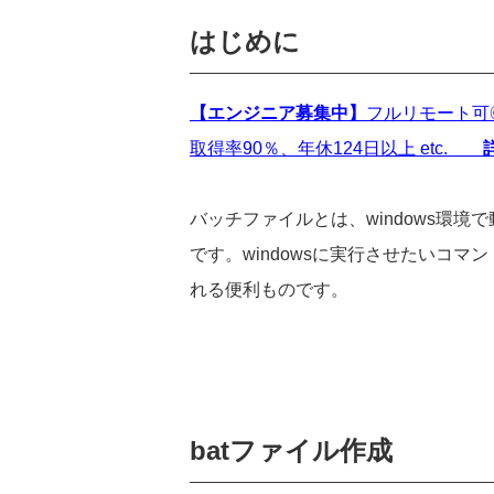
はじめに
【エンジニア募集中】
フルリモート可
取得率90％、年休124日以上 etc.
バッチファイルとは、
windows
環境で
です。
windows
に実行させたいコマン
れる便利ものです。
bat
ファイル作成