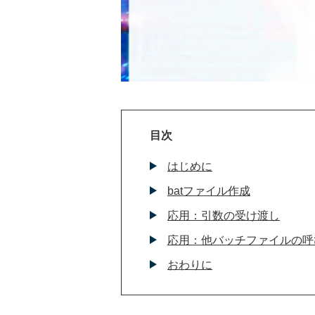
目次
はじめに
batファイル作成
応用：引数の受け渡し
応用：他バッチファイルの呼
おわりに