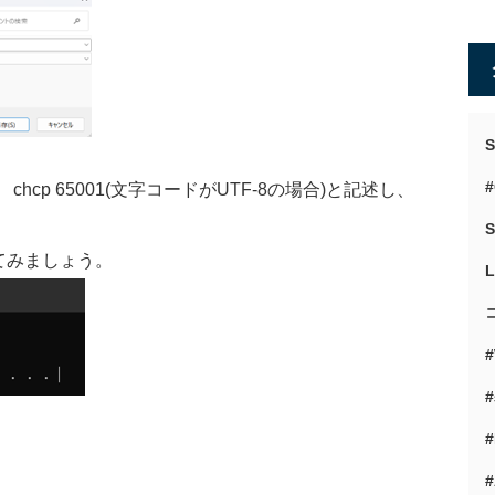
#
に
chcp 65001(
文字コードが
UTF-8
の場合
)
と記述し、
S
てみましょう。
#