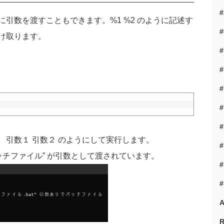
に引数を渡すこともできます。
%1 %2
のように記述す
#
け取ります。
#
#
#
#
#
 引数１ 引数２ のようにして実行します。
ッチファイル
”
が引数として渡されています。
#
#
A
R