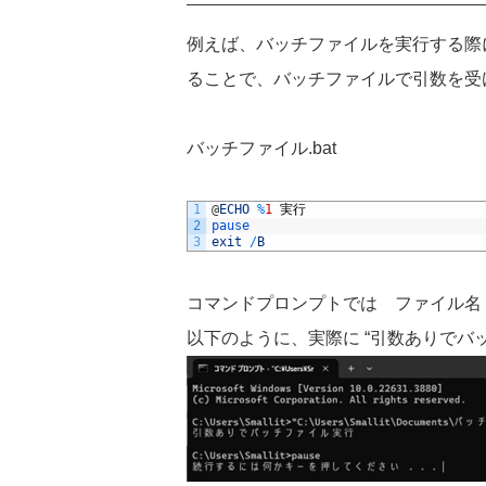
例えば、バッチファイルを実行する際
ることで、バッチファイルで引数を受
バッチファイル
.bat
1
@
ECHO
%
1
実行
2
pause
3
exit
/
B
コマンドプロンプトでは ファイル名
以下のように、実際に
“
引数ありでバ