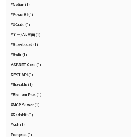
#Notion
(1)
#PowerBI
(1)
#XCode
(1)
#モーダル画面
(1)
#Storyboard
(1)
#Swift
(1)
ASP.NET Core
(1)
REST API
(1)
#flowable
(1)
#Element Plus
(1)
#MCP Server
(1)
#Redshift
(1)
#ssh
(1)
Postgres
(1)