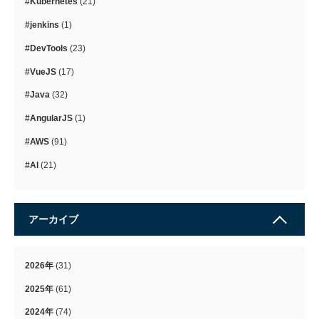
#Kubernetes
(21)
#jenkins
(1)
#DevTools
(23)
#VueJS
(17)
#Java
(32)
#AngularJS
(1)
#AWS
(91)
#AI
(21)
アーカイブ
2026年
(31)
2025年
(61)
2024年
(74)