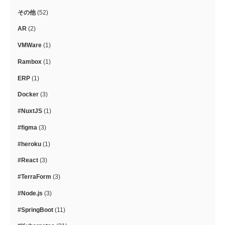
その他
(52)
AR
(2)
VMWare
(1)
Rambox
(1)
ERP
(1)
Docker
(3)
#NuxtJS
(1)
#figma
(3)
#heroku
(1)
#React
(3)
#TerraForm
(3)
#Node.js
(3)
#SpringBoot
(11)