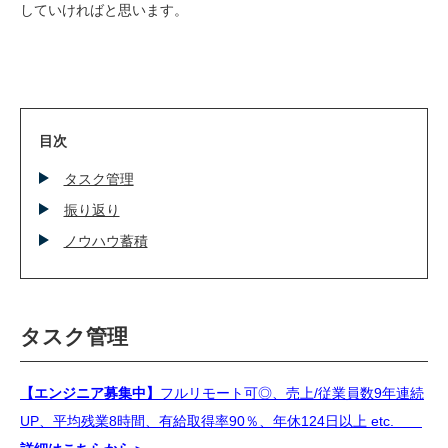
していければと思います。
目次
タスク管理
振り返り
ノウハウ蓄積
タスク管理
【エンジニア募集中】
フルリモート可◎、売上/従業員数9年連続
UP、平均残業8時間、有給取得率90％、年休124日以上 etc.