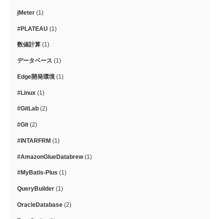
jMeter
(1)
#PLATEAU
(1)
数値計算
(1)
データベース
(1)
Edge開発環境
(1)
#Linux
(1)
#GitLab
(2)
#Git
(2)
#INTARFRM
(1)
#AmazonGlueDatabrew
(1)
#MyBatis-Plus
(1)
QueryBuilder
(1)
OracleDatabase
(2)