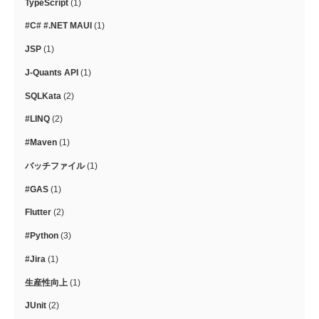
TypeScript
(1)
#C# #.NET MAUI
(1)
JSP
(1)
J-Quants API
(1)
SQLKata
(2)
#LINQ
(2)
#Maven
(1)
バッチファイル
(1)
#GAS
(1)
Flutter
(2)
#Python
(3)
#Jira
(1)
生産性向上
(1)
JUnit
(2)