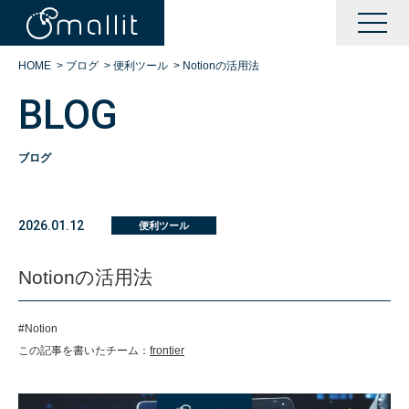
HOME
>
ブログ
>
便利ツール
>
Notionの活用法
BLOG
ブログ
KAIZENサポート
2026.01.12
便利ツール
BOOTサポート
Notionの活用法
DXサポート
#Notion
この記事を書いたチーム：
frontier
シングルサインオン運営