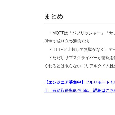
まとめ
・
MQTT
は「パブリッシャー」「サ
係性で成り立つ通信方法
・
HTTP
と比較して無駄がなく、デ
・ただしサブスクライバーが情報を
くれるとは限らない（リアルタイム性
【エンジニア募集中】
フルリモートも◎
上、有給取得率90％ etc.
詳細はこち