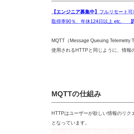
【エンジニア募集中】
フルリモート可
取得率90％、年休124日以上 etc.
MQTT
（
Message Queuing Telemetry T
使用される
HTTP
と同じように、情報
MQTT
の仕組み
HTTP
はユーザーが欲しい情報のリク
となっています。