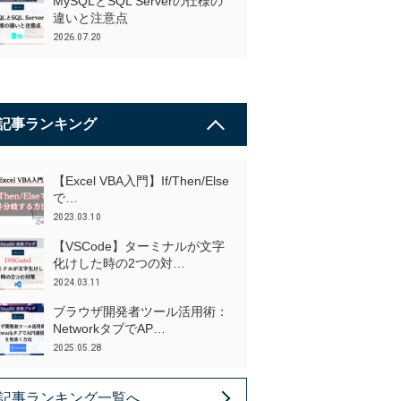
MySQLとSQL Serverの仕様の
違いと注意点
2026.07.20
記事ランキング
【Excel VBA入門】If/Then/Else
で…
2023.03.10
【VSCode】ターミナルが文字
化けした時の2つの対…
2024.03.11
ブラウザ開発者ツール活用術：
NetworkタブでAP…
2025.05.28
記事ランキング一覧へ