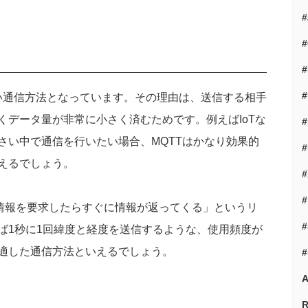
#
#
#
い通信方法となっています。その理由は、送信する相手
くデータ量が非常に小さく済むためです。例えば
IoT
な
#
さい中で通信を行いたい場合、
MQTT
はかなり効果的
#
えるでしょう。
#
情報を要求したらすぐに情報が返ってくる」というリ
#
ば
1
秒に
1
回緯度と経度を送信するような、使用頻度が
適した通信方法といえるでしょう。
#
A
R