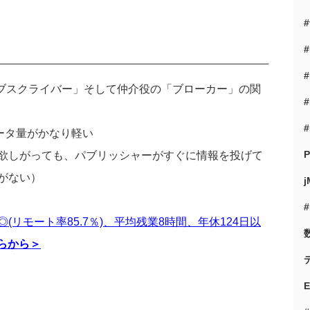
#
#
#
ブスクライバー」そして仲介役の「ブローカー」の関
#
#
ータ量がかなり軽い
P
欲しがっても、パブリッシャーがすぐに情報を投げて
がない）
j
(リモート率85.7％)、平均残業8時間、年休124日以
らから＞