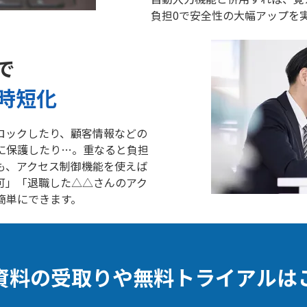
負担0で安全性の大幅アップを
で
時短化
ロックしたり、顧客情報などの
に保護したり…。重なると負担
も、アクセス制御機能を使えば
可」「退職した△△さんのアク
簡単にできます。
資料の受取りや無料トライアルは