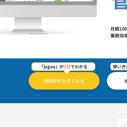
月額1
業務効
「jugaa」が
3分
でわかる
使い方
詳細資料を見てみる