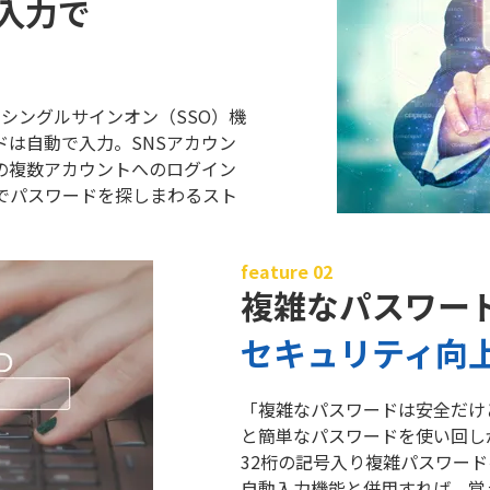
入力で
、シングルサインオン（SSO）機
ドは自動で入力。SNSアカウン
の複数アカウントへのログイン
でパスワードを探しまわるスト
feature 02
複雑なパスワー
セキュリティ向
「複雑なパスワードは安全だけ
と簡単なパスワードを使い回しが
32桁の記号入り複雑パスワー
自動入力機能と併用すれば、覚