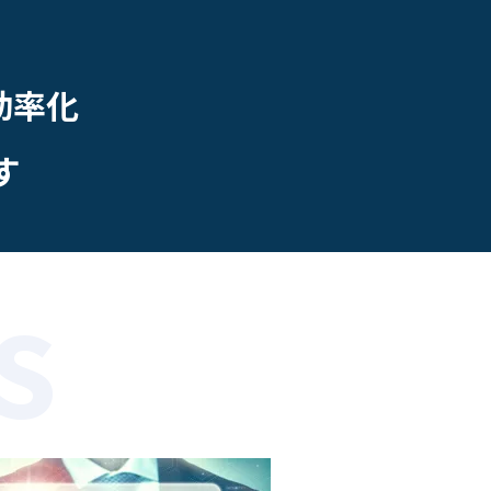
効率化
す
s