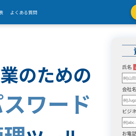
表
よくある質問
企業のための
氏名
会社
パスワード
ビジ
管理
お電