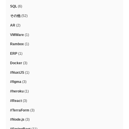
SQL
(6)
その他
(52)
AR
(2)
VMWare
(1)
Rambox
(1)
ERP
(1)
Docker
(3)
#NuxtJS
(1)
#figma
(3)
#heroku
(1)
#React
(3)
#TerraForm
(3)
#Node.js
(3)