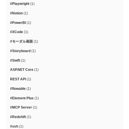
#Playwright
(1)
#Notion
(1)
#PowerBI
(1)
#XCode
(1)
#モーダル画面
(1)
#Storyboard
(1)
#Swift
(1)
ASP.NET Core
(1)
REST API
(1)
#flowable
(1)
#Element Plus
(1)
#MCP Server
(1)
#Redshift
(1)
#ssh
(1)