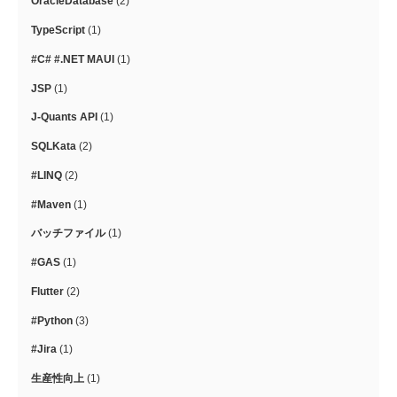
OracleDatabase
(2)
TypeScript
(1)
#C# #.NET MAUI
(1)
JSP
(1)
J-Quants API
(1)
SQLKata
(2)
#LINQ
(2)
#Maven
(1)
バッチファイル
(1)
#GAS
(1)
Flutter
(2)
#Python
(3)
#Jira
(1)
生産性向上
(1)