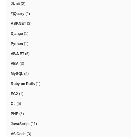
JUnit
(2)
#jQuery
(2)
ASP.NET
(3)
Django
(1)
Python
(1)
VB.NET
(5)
VBA
(3)
MySQL
(5)
Ruby on Rails
(1)
EC2
(1)
C#
(5)
PHP
(3)
JavaScript
(11)
VS Code
(3)