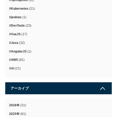
#SpringBoot
(11)
#Kubernetes
(21)
#jenkins
(1)
#DevTools
(23)
#VueJS
(17)
#Java
(32)
#AngularJS
(1)
#AWS
(91)
#AI
(21)
アーカイブ
2026年
(31)
2025年
(61)