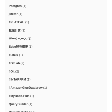
Postgres
(1)
jMeter
(1)
#PLATEAU
(1)
数値計算
(1)
データベース
(1)
Edge開発環境
(1)
#Linux
(1)
#GitLab
(2)
#Git
(2)
#INTARFRM
(1)
#AmazonGlueDatabrew
(1)
#MyBatis-Plus
(1)
QueryBuilder
(1)