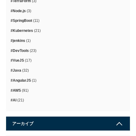
#TerraForm
(3)
#Node.js
(3)
#SpringBoot
(11)
#Kubernetes
(21)
#jenkins
(1)
#DevTools
(23)
#VueJS
(17)
#Java
(32)
#AngularJS
(1)
#AWS
(91)
#AI
(21)
アーカイブ