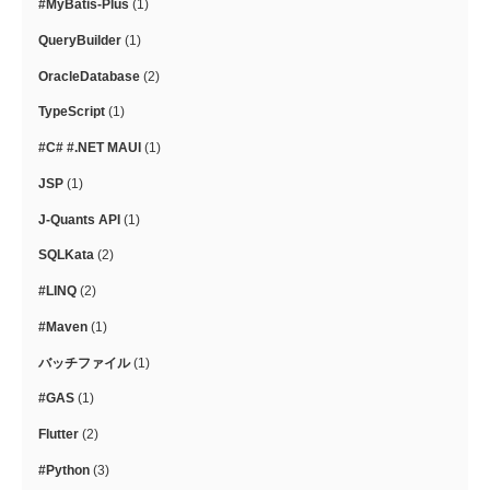
#MyBatis-Plus
(1)
QueryBuilder
(1)
OracleDatabase
(2)
TypeScript
(1)
#C# #.NET MAUI
(1)
JSP
(1)
J-Quants API
(1)
SQLKata
(2)
#LINQ
(2)
#Maven
(1)
バッチファイル
(1)
#GAS
(1)
Flutter
(2)
#Python
(3)