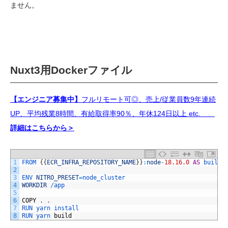
ません。
Nuxt3
用D
ocker
ファイル
【エンジニア募集中】
フルリモート可◎、売上/従業員数9年連続
UP、平均残業8時間、有給取得率90％、年休124日以上 etc.
詳細はこちらから＞
1
FROM
{
{
ECR_INFRA_REPOSITORY_NAME
}
}
:
node
-
18.16.0
AS
builde
2
3
ENV 
NITRO_PRESET
=
node_cluster 
4
WORKDIR
/
app 
5
6
COPY
.
.
7
RUN 
yarn 
install 
8
RUN 
yarn 
build