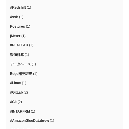
#Redshift
(1)
#ssh
(1)
Postgres
(1)
jMeter
(1)
#PLATEAU
(1)
数値計算
(1)
データベース
(1)
Edge開発環境
(1)
#Linux
(1)
#GitLab
(2)
#Git
(2)
#INTARFRM
(1)
#AmazonGlueDatabrew
(1)