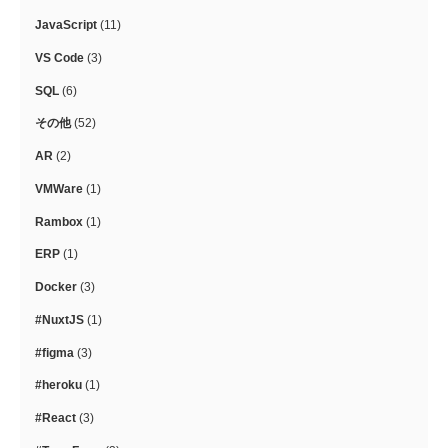
JavaScript
(11)
VS Code
(3)
SQL
(6)
その他
(52)
AR
(2)
VMWare
(1)
Rambox
(1)
ERP
(1)
Docker
(3)
#NuxtJS
(1)
#figma
(3)
#heroku
(1)
#React
(3)