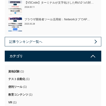
【VSCode】ターミナルが文字化けした時の2つの対…
2024.03.11
ブラウザ開発者ツール活用術：NetworkタブでAP…
2025.05.28
記事ランキング一覧へ
カテゴリ
資格試験
(1)
テスト自動化
(1)
便利ツール
(1)
教育コンテンツ
(1)
VR
(1)