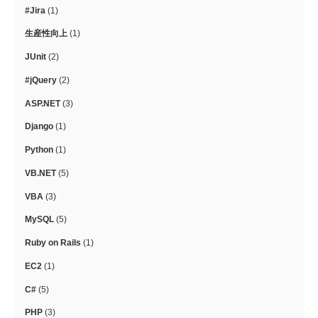
#Jira
(1)
生産性向上
(1)
JUnit
(2)
#jQuery
(2)
ASP.NET
(3)
Django
(1)
Python
(1)
VB.NET
(5)
VBA
(3)
MySQL
(5)
Ruby on Rails
(1)
EC2
(1)
C#
(5)
PHP
(3)