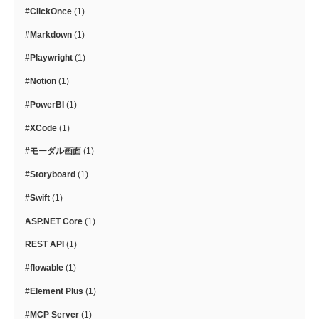
#ClickOnce
(1)
#Markdown
(1)
#Playwright
(1)
#Notion
(1)
#PowerBI
(1)
#XCode
(1)
#モーダル画面
(1)
#Storyboard
(1)
#Swift
(1)
ASP.NET Core
(1)
REST API
(1)
#flowable
(1)
#Element Plus
(1)
#MCP Server
(1)