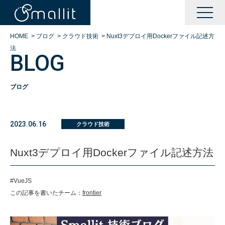
HOME
>
ブログ
>
クラウド技術
>
Nuxt3デプロイ用Dockerファイル記述方
法
BLOG
ブログ
KAIZENサポート
2023.06.16
クラウド技術
BOOTサポート
Nuxt3デプロイ用Dockerファイル記述方法
DXサポート
#VueJS
この記事を書いたチーム：
frontier
シングルサインオン運営