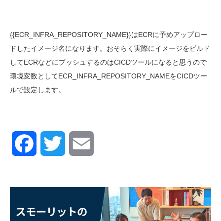
{{ECR_INFRA_REPOSITORY_NAME}}
はE
CR
に予めアップロー
ドしたイメージ名になります。おそらく実際にイメージをビルド
してE
CR
などにプッシュするのはC
ICD
ツールになると思うので
環境変数として
ECR_INFRA_REPOSITORY_NAME
をC
ICD
ツー
ルで設定します。
Facebook
Twitter
Email