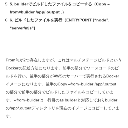
5. builderでビルドしたファイルをコピーする（Copy –
from=builder /app/.output .）
6. ビルドしたファイルを実行（ENTRYPOINT [“node”,
“server/mjs”]
From
句が2つ存在しますが、これはマルチステージビルドという
D
ocker
の記述方法になります。前半の部分でソースコードのビ
ルドを行い、後半の部分が
AWS
のサーバーで実行されるD
ocker
イメージになります。後半の
Copy –from=builder /app/.output .
の部分で前半の部分でビルドしたファイルをコピーしていま
す。-
-from=builder
は一行目の
as builder
と対応しておりb
uilder
の/
app/.output
ディレクトリを現在のイメージにコピーしていま
す。