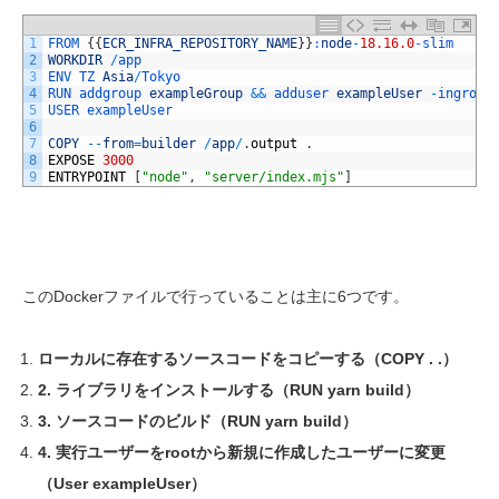
1
FROM
{
{
ECR_INFRA_REPOSITORY_NAME
}
}
:
node
-
18.16.0
-
slim 
2
WORKDIR
/
app 
3
ENV 
TZ 
Asia
/
Tokyo 
4
RUN 
addgroup 
exampleGroup
&&
adduser 
exampleUser
-
ingroup
5
USER 
exampleUser 
6
7
COPY
--
from
=
builder
/
app
/
.
output
.
8
EXPOSE
3000
9
ENTRYPOINT
[
"node"
,
"server/index.mjs"
]
このD
ocker
ファイルで行っていることは主に
6
つです。
ローカルに存在するソースコードをコピーする（COPY . .）
2. ライブラリをインストールする（RUN yarn build）
3. ソースコードのビルド（RUN yarn build）
4. 実行ユーザーをrootから新規に作成したユーザーに変更
（User exampleUser）