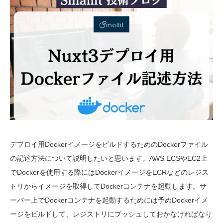
技術ブログ
クラウド軍師(DX情報)
デプロイ用
Docker
イメージをビルドするためのD
ocker
ファイル
の記述方法について説明したいと思います。
AWS ECS
やE
C2
上
でD
ocker
を使用する際にはD
ocker
イメージをE
CR
などのレジス
トリからイメージを取得してD
ocker
コンテナを起動します。サ
ーバー上で
Docker
コンテナを起動するためには予めD
ocker
イメ
ージをビルドして、レジストリにプッシュしておかなければなり