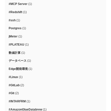
#MCP Server
(1)
#Redshift
(1)
#ssh
(1)
Postgres
(1)
jMeter
(1)
#PLATEAU
(1)
数値計算
(1)
データベース
(1)
Edge開発環境
(1)
#Linux
(1)
#GitLab
(2)
#Git
(2)
#INTARFRM
(1)
#AmazonGlueDatabrew
(1)