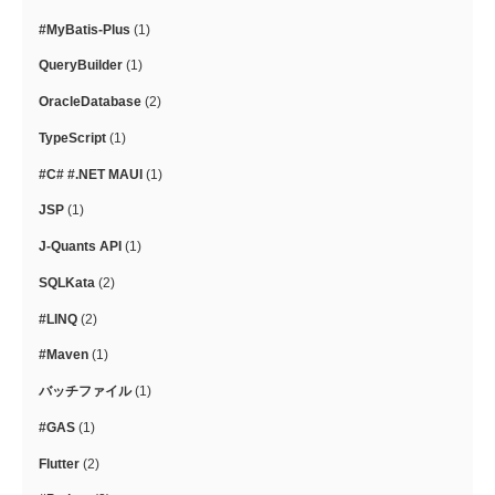
#MyBatis-Plus
(1)
QueryBuilder
(1)
OracleDatabase
(2)
TypeScript
(1)
#C# #.NET MAUI
(1)
JSP
(1)
J-Quants API
(1)
SQLKata
(2)
#LINQ
(2)
#Maven
(1)
バッチファイル
(1)
#GAS
(1)
Flutter
(2)