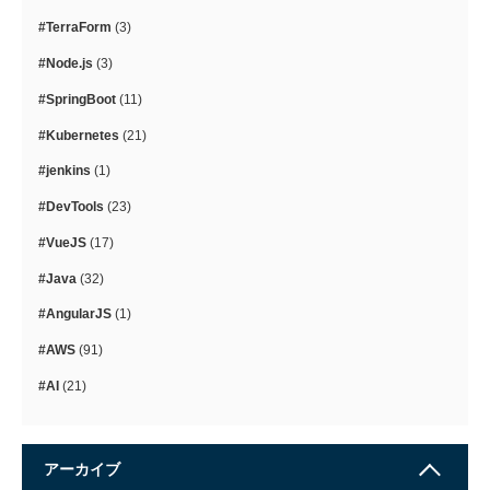
#TerraForm
(3)
#Node.js
(3)
#SpringBoot
(11)
#Kubernetes
(21)
#jenkins
(1)
#DevTools
(23)
#VueJS
(17)
#Java
(32)
#AngularJS
(1)
#AWS
(91)
#AI
(21)
アーカイブ