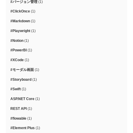
#バージョン管理
(1)
#ClickOnce
(1)
#Markdown
(1)
#Playwright
(1)
#Notion
(1)
#PowerBI
(1)
#XCode
(1)
#モーダル画面
(1)
#Storyboard
(1)
#Swift
(1)
ASP.NET Core
(1)
REST API
(1)
#flowable
(1)
#Element Plus
(1)