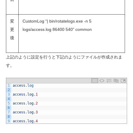
変
CustomLog “| bin/rotatelogs.exe -n 5
更
logs/access.log 86400 540” common
後
上記のように設定を行うと下記のようにファイルが作成されま
す。
1
access
.
log
2
3
access
.
log
.
1
4
5
access
.
log
.
2
6
7
access
.
log
.
3
8
9
access
.
log
.
4