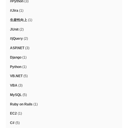
#Python
(3)
#Jira
(1)
生産性向上
(1)
JUnit
(2)
#jQuery
(2)
ASP.NET
(3)
Django
(1)
Python
(1)
VB.NET
(5)
VBA
(3)
MySQL
(5)
Ruby on Rails
(1)
EC2
(1)
C#
(5)