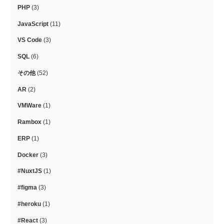
PHP
(3)
JavaScript
(11)
VS Code
(3)
SQL
(6)
その他
(52)
AR
(2)
VMWare
(1)
Rambox
(1)
ERP
(1)
Docker
(3)
#NuxtJS
(1)
#figma
(3)
#heroku
(1)
#React
(3)