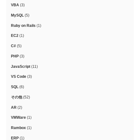
VBA
(3)
MySQL
(5)
Ruby on Rails
(1)
EC2
(1)
C#
(5)
PHP
(3)
JavaScript
(11)
VS Code
(3)
SQL
(6)
その他
(52)
AR
(2)
VMWare
(1)
Rambox
(1)
ERP
(1)