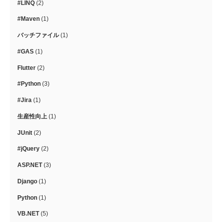
#LINQ
(2)
#Maven
(1)
バッチファイル
(1)
#GAS
(1)
Flutter
(2)
#Python
(3)
#Jira
(1)
生産性向上
(1)
JUnit
(2)
#jQuery
(2)
ASP.NET
(3)
Django
(1)
Python
(1)
VB.NET
(5)