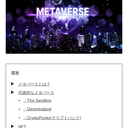
技術ブログ
クラウド軍師(DX情報)
目次
メタバースとは？
代表的なメタバース
・The Sandbox
・Decentraland
・CryptoPunks(クリプトパンク)
NFT