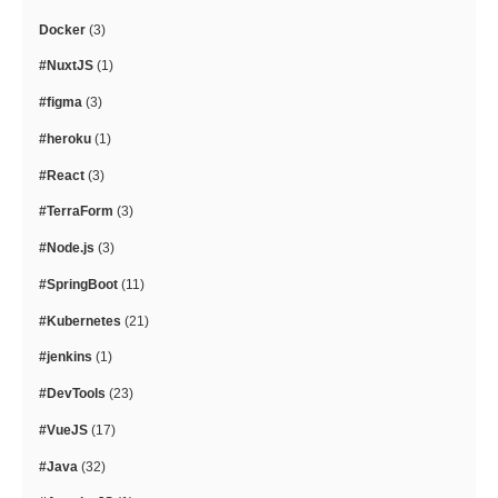
Docker
(3)
#NuxtJS
(1)
#figma
(3)
#heroku
(1)
#React
(3)
#TerraForm
(3)
#Node.js
(3)
#SpringBoot
(11)
#Kubernetes
(21)
#jenkins
(1)
#DevTools
(23)
#VueJS
(17)
#Java
(32)