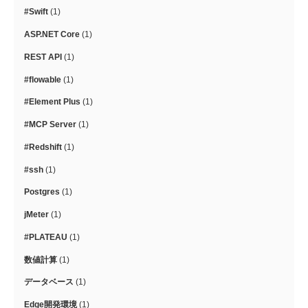
#Swift
(1)
ASP.NET Core
(1)
REST API
(1)
#flowable
(1)
#Element Plus
(1)
#MCP Server
(1)
#Redshift
(1)
#ssh
(1)
Postgres
(1)
jMeter
(1)
#PLATEAU
(1)
数値計算
(1)
データベース
(1)
Edge開発環境
(1)